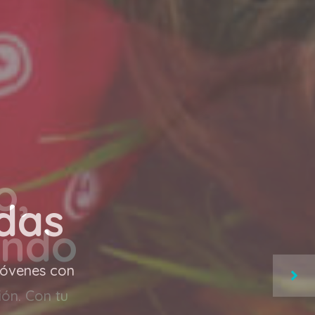
o,
undo
ión. Con tu